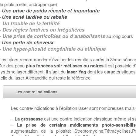
de pilule à effet androgénique)
Une prise de poids récente et importante
–
Une acné tardive ou rebelle
–
– Un trouble de la fertilité
– Des règles tardives ou irrégulières
– Une prise de corticoïdes ou d’anabolisants
au long cours
Une perte de cheveux
–
– Une hyper-pilosité congénitale ou ethnique
Il est alors recommander d’évaluer les résultats après la 3ème séan
Sur des peau
plus foncées voir métisses ou noires
il est possible d
système laser différent: Il s’agit du
laser Yag
dont les caractéristiques
celle du laser Alexandrite qui reste la référence.
Les contre-indications
Les contre-indications à l’épilation laser sont nombreuses mais 
–
La grossesse
est une contre-indication classique même si sa
–
La prise de certains médicaments photo-sensibilis
augmentation de la pilosité: Streptomycine,Tétracyclines