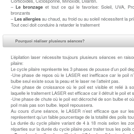
Corticoïdes, Ciclosporine, Minoxidil, Dilantin.
–
Le bronzage
et tout ce qui le favorise: Soleil, UVA, Pr
bronzants
–
Les allergies
au chaud, au froid ou au soleil nécessitent la p
Tout ceci doit conduire à retarder le traitement
Pourquoi réaliser plusieurs séances?
L’épilation laser nécessite toujours plusieurs séances en rai
pilaire:
Le cycle pilaire représente les 3 phases de pousse d’un poil de
-Une phase de repos où le LASER est inefficace car le poil n’
bulbe seul existe sous la peau et le laser ne l’atteint pas.
-Une phase de croissance où le poil est visible et relié à s
laquelle le traitement LASER est efficace car il détruit le poil et 
-Une phase de chute où le poil est décroché de son bulbe et où l
poil mais pas son bulbe. lepoil repoussera.
Au cours d’une séance, le LASER n’est efficace que sur les
représentent qu’un faible pourcentage de la totalité des poils 
La durée du cycle pilaire variant de 4 à 18 mois selon les zon
réparties sur la durée du cycle pilaire pour traiter tous les poi