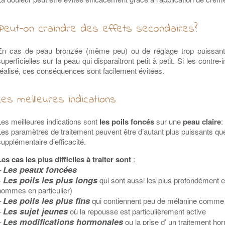
Peut-on craindre des effets secondaires?
En cas de peau bronzée (même peu) ou de réglage trop puissant, 
superficielles sur la peau qui disparaitront petit à petit. Si les contre
réalisé, ces conséquences sont facilement évitées.
Les meilleures indications
Les meilleures indications sont
les poils foncés
sur une
peau claire
:
Les paramètres de traitement peuvent être d’autant plus puissants que 
supplémentaire d’efficacité.
Les cas les plus difficiles à traiter sont
:
Les peaux foncées
–
Les poils les plus longs
–
qui sont aussi les plus profondément e
hommes en particulier)
Les poils les plus fins
–
qui contiennent peu de mélanine comm
Les sujet jeunes
–
où la repousse est particulièrement active
Les modifications hormonales
–
ou la prise d’ un traitement ho