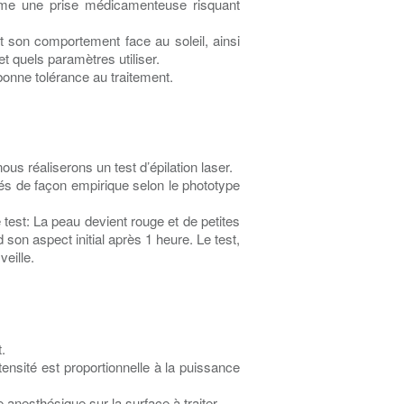
omme une prise médicamenteuse risquant
t son comportement face au soleil, ainsi
et quels paramètres utiliser.
 bonne tolérance au traitement.
us réaliserons un test d’épilation laser.
glés de façon empirique selon le phototype
 test: La peau devient rouge et de petites
son aspect initial après 1 heure. Le test,
veille.
.
ensité est proportionnelle à la puissance
 anesthésique sur la surface à traiter.