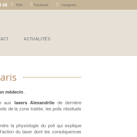
4 08
RSS
Facebook
Instagram
TACT
ACTUALITÉS
aris
r un médecin
.
âce aux
lasers Alexandrite
de dernière
ils de la zone traitée, les poils résiduels
ndre la physiologie du poil qui explique
’action du laser dont les conséquences