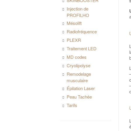
SKINBOOSTER
Injection de
PROFILHO
Mésolift
Radiofréquence
PLEXR
Traitement LED
MD codes
Cryolipolyse
Remodelage
musculaire
Épilation Laser
Peau Tachée
Tarifs