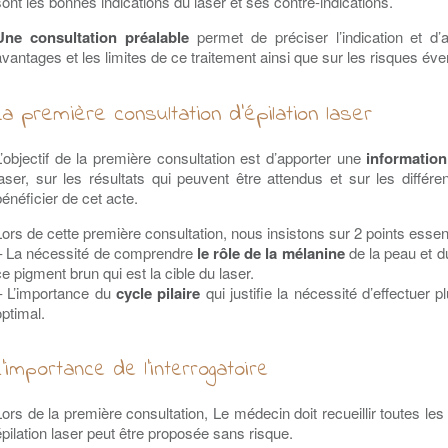
sont les bonnes indications du laser et ses contre-indications.
Une consultation préalable
permet de préciser l’indication et d’
avantages et les limites de ce traitement ainsi que sur les risques éve
La première consultation d’épilation laser
L’objectif de la première consultation est d’apporter une
information
laser, sur les résultats qui peuvent être attendus et sur les différ
bénéficier de cet acte.
Lors de cette première consultation, nous insistons sur 2 points essent
– La nécessité de comprendre
le rôle de la mélanine
de la peau et du
ce pigment brun qui est la cible du laser.
– L’importance du
cycle pilaire
qui justifie la nécessité d’effectuer 
optimal.
L’importance de l’interrogatoire
Lors de la première consultation, Le médecin doit recueillir toutes les
épilation laser peut être proposée sans risque.