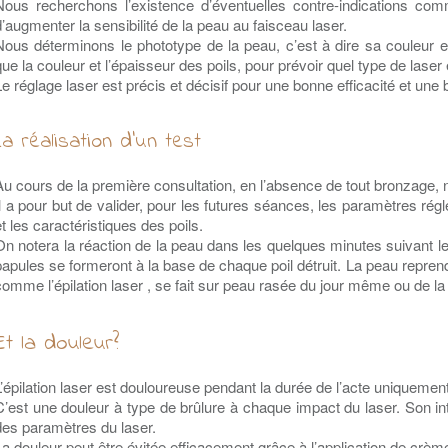
Nous recherchons l’existence d’éventuelles contre-indications c
d’augmenter la sensibilité de la peau au faisceau laser.
Nous déterminons le phototype de la peau, c’est à dire sa couleur e
que la couleur et l’épaisseur des poils, pour prévoir quel type de laser 
Le réglage laser est précis et décisif pour une bonne efficacité et une
La réalisation d’un test
Au cours de la première consultation, en l’absence de tout bronzage, no
Il a pour but de valider, pour les futures séances, les paramètres ré
et les caractéristiques des poils.
On notera la réaction de la peau dans les quelques minutes suivant le
papules se formeront à la base de chaque poil détruit. La peau reprend 
comme l’épilation laser , se fait sur peau rasée du jour même ou de la 
Et la douleur?
L’épilation laser est douloureuse pendant la durée de l’acte uniquement
C’est une douleur à type de brûlure à chaque impact du laser. Son int
des paramètres du laser.
La douleur peut être évitée efficacement grâce à l’application de crème